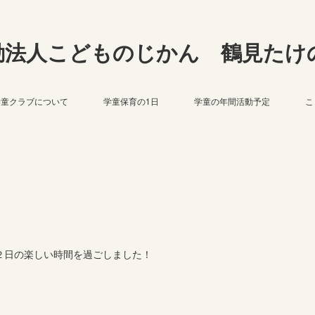
動法人こどものじかん 鶴見たけ
学童クラブについて
学童保育の1日
学童の年間活動予定
こ
２日の楽しい時間を過ごしました！