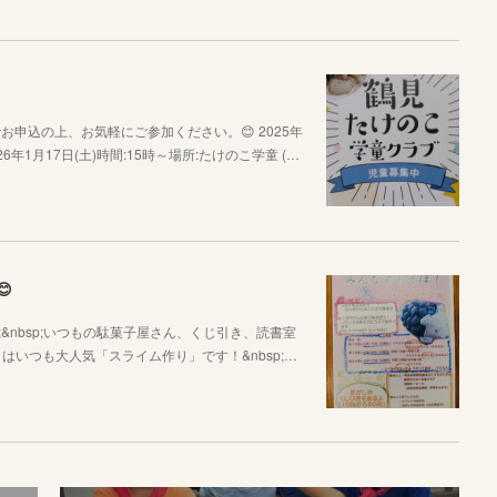
申込の上、お気軽にご参加ください。😊 2025年
1月17日(土)時間:15時～場所:たけのこ学童 (…

sp;&nbsp;いつもの駄菓子屋さん、くじ引き、読書室
ントはいつも大人気「スライム作り」です！&nbsp;…