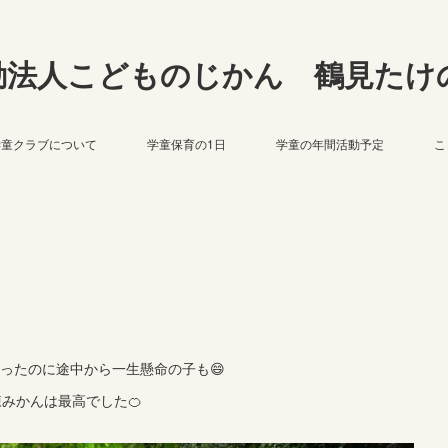
動法人こどものじかん 鶴見たけ
学童クラブについて
学童保育の1日
学童の年間活動予定
こ
ったのに途中から一生懸命の子も😄
みかんは最高でした🍊