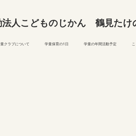
動法人こどものじかん 鶴見たけ
学童クラブについて
学童保育の1日
学童の年間活動予定
こ